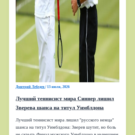
Дмитрий Лебедев
/
13 июля, 2026
Лучший теннисист мира Синнер лишил
Зверева шанса на титул Уимблдона
Лучший теннисист мира лишил "русского немца"
шанса на титул Уимблдона: Зверев шутит, но боль
не скрыть Финал мужского Уимблдона в нынешнем