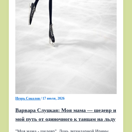
Игорь Соколов
/
17 июля, 2026
Варвара Слуцкая: Моя мама — шедевр и
мой путь от одиночного к танцам на льду
"Моя мама - шедевр". Дочь легендарной Ирины