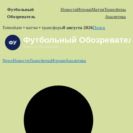
Футбольный
Новости
Игроки
Матчи
Трансферы
Обозреватель
Аналитика
Skip
Tottenham • матчи • трансферы
8 августа 2026
Поиск
to
content
News
Новости
Трансферы
Игроки
Аналитика