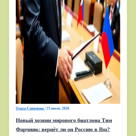
Ольга Смирнова
/
23 июля, 2026
Новый хозяин мирового биатлона Тим
Фарчник: вернёт ли он Россию в Ibu?