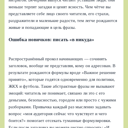
интригой. Вечерний выпуск читают уставшие люди: они
меньше терпят загадки и ценят ясность. Чем чётче вы
представляете себе лицо своего читателя, его страхи,
раздражители и маленькие радости, тем легче рождаются
живые и попадающие в цель фразы.
Ошибка новичков: писать «в никуда»
Распространённый прокол начинающих — сочинять
заголовок, вообще не представляя, кому он адресован. В
результате рождаются формулы вроде «Важное решение
принято», которые годятся одновременно для политики,
ЖКХ и футбола. Такие абстрактные фразы не вызывают
эмоций: читатель не понимает, связано ли это с его
деньгами, безопасностью, городом или просто с чужими
разборками. Привычка каждый раз мысленно задавать
вопрос «моя аудитория сейчас что чувствует и чего
боится?» помогает отсекать туманные формулировки.
Если после заголовка вы можете честно спросить: «И