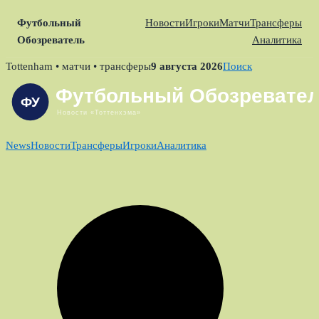
Футбольный
Новости
Игроки
Матчи
Трансферы
Обозреватель
Аналитика
Skip
Tottenham • матчи • трансферы
9 августа 2026
Поиск
to
content
News
Новости
Трансферы
Игроки
Аналитика