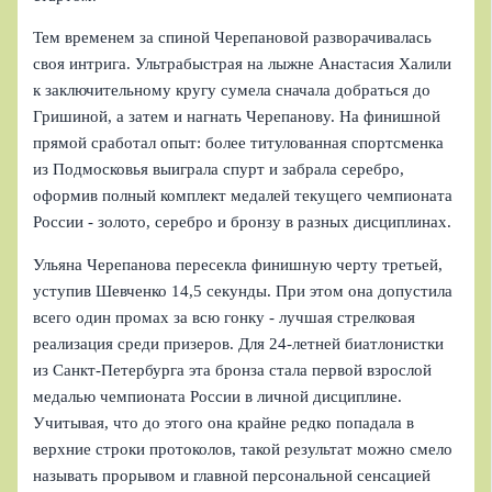
Тем временем за спиной Черепановой разворачивалась
своя интрига. Ультрабыстрая на лыжне Анастасия Халили
к заключительному кругу сумела сначала добраться до
Гришиной, а затем и нагнать Черепанову. На финишной
прямой сработал опыт: более титулованная спортсменка
из Подмосковья выиграла спурт и забрала серебро,
оформив полный комплект медалей текущего чемпионата
России - золото, серебро и бронзу в разных дисциплинах.
Ульяна Черепанова пересекла финишную черту третьей,
уступив Шевченко 14,5 секунды. При этом она допустила
всего один промах за всю гонку - лучшая стрелковая
реализация среди призеров. Для 24-летней биатлонистки
из Санкт-Петербурга эта бронза стала первой взрослой
медалью чемпионата России в личной дисциплине.
Учитывая, что до этого она крайне редко попадала в
верхние строки протоколов, такой результат можно смело
называть прорывом и главной персональной сенсацией