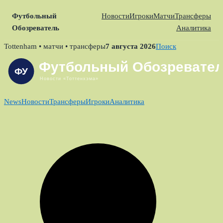
Футбольный
Новости
Игроки
Матчи
Трансферы
Обозреватель
Аналитика
Skip
Tottenham • матчи • трансферы
7 августа 2026
Поиск
to
content
News
Новости
Трансферы
Игроки
Аналитика