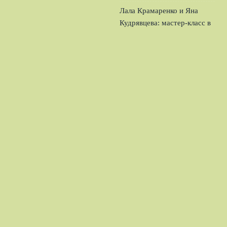
Лала Крамаренко и Яна
Кудрявцева: мастер-класс в
Москве и взгляд на ЧМ
2
августа, 2026
© 2026 Футбольный Обозреватель
Новости «Тоттенхэма»
News
Аналитика
Игроки
Матчи
Новости
Трансферы