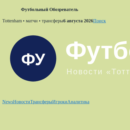
Футбольный Обозреватель
Skip
Tottenham • матчи • трансферы
6 августа 2026
Поиск
to
content
News
Новости
Трансферы
Игроки
Аналитика