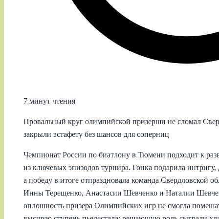
7 минут чтения
Провальный круг олимпийской призерши не сломал Свер
закрыли эстафету без шансов для соперниц
Чемпионат России по биатлону в Тюмени подходит к развя
из ключевых эпизодов турнира. Гонка подарила интригу,
а победу в итоге отпраздновала команда Свердловской об
Инны Терещенко, Анастасии Шевченко и Наталии Шевчен
оплошность призера Олимпийских игр не смогла помешат
высшую ступень пьедестала: решающую роль сыграли хл