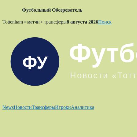
Футбольный Обозреватель
Skip
Tottenham • матчи • трансферы
8 августа 2026
Поиск
to
content
News
Новости
Трансферы
Игроки
Аналитика