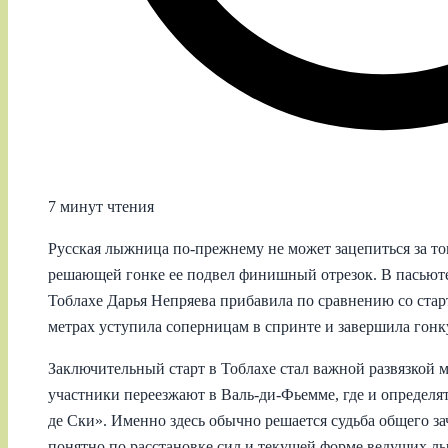
7 минут чтения
Русская лыжница по‑прежнему не может зацепиться за то
решающей гонке ее подвел финишный отрезок. В пасьюте
Тоблахе Дарья Непряева прибавила по сравнению со стар
метрах уступила соперницам в спринте и завершила гонку
Заключительный старт в Тоблахе стал важной развязкой 
участники переезжают в Валь-ди-Фьемме, где и определя
де Ски». Именно здесь обычно решается судьба общего зач
понятно по расстановке сил и текущей форме ведущих л