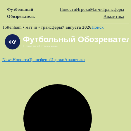
Футбольный
Новости
Игроки
Матчи
Трансферы
Обозреватель
Аналитика
Skip
Tottenham • матчи • трансферы
7 августа 2026
Поиск
to
content
News
Новости
Трансферы
Игроки
Аналитика