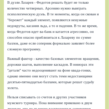
В дуэли Лазарев - Федотов решать будет не только
количество четверных. Арсению нужно выиграть
психологическую дуэль. В те моменты, когда он скован и
"бережет" каждый элемент, появляются ненужные
недокруты, касания льда, а то и падения. В то же время,
когда Федотов идет ва-банк и катается агрессивно, он
способен опасно приблизиться к Лазареву по сумме
баллов, даже если соперник формально заявляет более
сложную программу.
Важный фактор - качество базовых элементов: вращения,
дорожки шагов, выполнение каскадов. В юниорах эти
"детали" часто недооценивают на фоне квада-гонки,
однако именно они могут стать теми недостающими
десятью-пятнадцатью баллами, которые решат судьбу
золота.
Нельзя списывать со счетов и других участников
мужского турнира. Пока внимание приковано к двум
лидерам, кто-то из менее раскрученных соперников