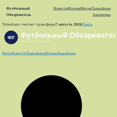
Футбольный
Новости
Игроки
Матчи
Трансферы
Обозреватель
Аналитика
Skip
Tottenham • матчи • трансферы
7 августа 2026
Поиск
to
content
News
Новости
Трансферы
Игроки
Аналитика