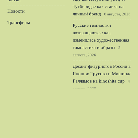
Тутберидзе как ставка на
Новости
личный бренд
6 августа, 2026
Трансферы
Русские гимнастки
возвращаются: как
изменилась художественная
гимнастика и образы
5
августа, 2026
Десант фигуристов России в
Японии: Трусова и Мишина/
Галлямов на kinoshita cup
4
августа, 2026
Русская сенсация Кристина
Лютова в 16 лет покорила
США: чей флаг она выберет
3 августа, 2026
© 2026 Футбольный Обозреватель
Новости «Тоттенхэма»