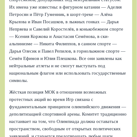
Их имена уже известны: в фигурном катании — Аделия
Петросян и Пётр Гуменник, в шорт-треке — Алёна
Крылова и Иван Посашков, в лыжных гонках — Дарья
Непряева и Савелий Коростелёв, в конькобежном спорте
— Ксения Коржова и Анастасия Семёнова, в ски-
альпинизме — Никита Филиппов, в санном спорте —
Дарья Олесик и Павел Репилов, в горнолыжном спорте —
Семён Ефимов и Юлия Плешкова. Все они заявлены как
нейтральные атлеты и не смогут выступать под
национальным флагом или использовать государственные
символы.
Жёсткая позиция МОК в отношении возможных
протестных акций во время Игр связана с
фундаментальным принципом олимпийского движения —
деполитизацией спортивной арены. Комитет традиционно
настаивает на том, что Олимпиада должна оставаться
пространством, свободным от открытых политических
заявлений, и старается предотвращать любые шаги,