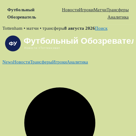
Футбольный
Новости
Игроки
Матчи
Трансферы
Обозреватель
Аналитика
Skip
Tottenham • матчи • трансферы
8 августа 2026
Поиск
to
content
News
Новости
Трансферы
Игроки
Аналитика