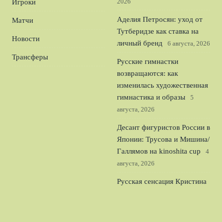
2026
Игроки
Аделия Петросян: уход от
Матчи
Тутберидзе как ставка на
Новости
личный бренд
6 августа, 2026
Трансферы
Русские гимнастки
возвращаются: как
изменилась художественная
гимнастика и образы
5
августа, 2026
Десант фигуристов России в
Японии: Трусова и Мишина/
Галлямов на kinoshita cup
4
августа, 2026
Русская сенсация Кристина
Лютова в 16 лет покорила
США: чей флаг она выберет
3 августа, 2026