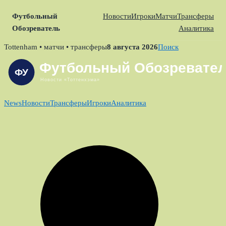
Футбольный
Новости
Игроки
Матчи
Трансферы
Обозреватель
Аналитика
Skip
Tottenham • матчи • трансферы
8 августа 2026
Поиск
to
content
News
Новости
Трансферы
Игроки
Аналитика