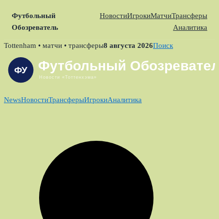
Футбольный
Новости
Игроки
Матчи
Трансферы
Обозреватель
Аналитика
Skip
Tottenham • матчи • трансферы
8 августа 2026
Поиск
to
content
News
Новости
Трансферы
Игроки
Аналитика