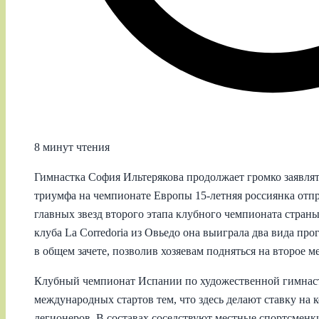
8 минут чтения
Гимнастка София Ильтерякова продолжает громко заявлять
триумфа на чемпионате Европы 15-летняя россиянка отпр
главных звезд второго этапа клубного чемпионата страны 
клуба La Corredoria из Овьедо она выиграла два вида п
в общем зачете, позволив хозяевам подняться на второе ме
Клубный чемпионат Испании по художественной гимнас
международных стартов тем, что здесь делают ставку на
легионеров. В составах соседствуют местные спортсменк