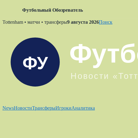
Футбольный Обозреватель
Skip
Tottenham • матчи • трансферы
9 августа 2026
Поиск
to
content
News
Новости
Трансферы
Игроки
Аналитика