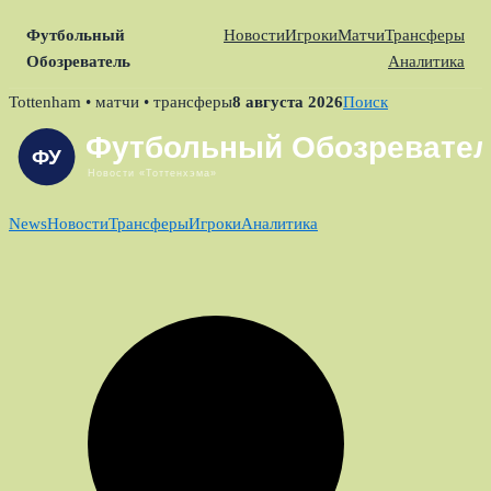
Футбольный
Новости
Игроки
Матчи
Трансферы
Обозреватель
Аналитика
Skip
Tottenham • матчи • трансферы
8 августа 2026
Поиск
to
content
News
Новости
Трансферы
Игроки
Аналитика