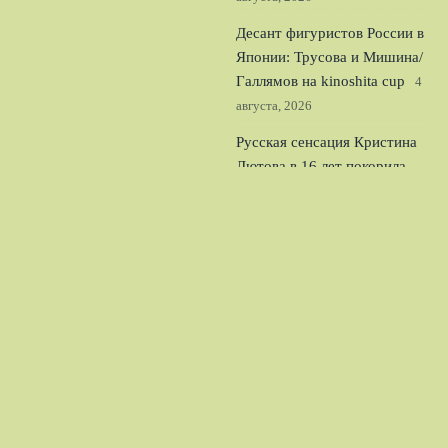
Десант фигуристов России в
Японии: Трусова и Мишина/
Галлямов на kinoshita cup
4
августа, 2026
Русская сенсация Кристина
Лютова в 16 лет покорила
США: чей флаг она выберет
3 августа, 2026
© 2026 Футбольный Обозреватель
Новости «Тоттенхэма»
News
Аналитика
Игроки