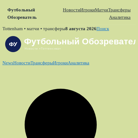
Футбольный
Новости
Игроки
Матчи
Трансферы
Обозреватель
Аналитика
Skip
Tottenham • матчи • трансферы
8 августа 2026
Поиск
to
content
News
Новости
Трансферы
Игроки
Аналитика