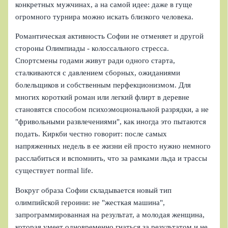
конкретных мужчинах, а на самой идее: даже в гуще
огромного турнира можно искать близкого человека.
Романтическая активность Софии не отменяет и другой
стороны Олимпиады - колоссального стресса.
Спортсмены годами живут ради одного старта,
сталкиваются с давлением сборных, ожиданиями
болельщиков и собственным перфекционизмом. Для
многих короткий роман или легкий флирт в деревне
становятся способом психоэмоциональной разрядки, а не
"фривольными развлечениями", как иногда это пытаются
подать. Киркби честно говорит: после самых
напряженных недель в ее жизни ей просто нужно немного
расслабиться и вспомнить, что за рамками льда и трассы
существует normal life.
Вокруг образа Софии складывается новый тип
олимпийской героини: не "жесткая машина",
запрограммированная на результат, а молодая женщина,
которая умеет одновременно гнаться за результатом и не