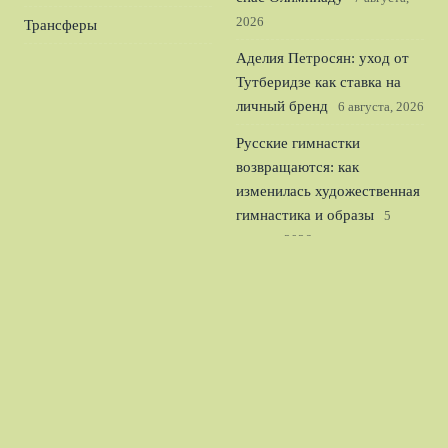
2026
Трансферы
Аделия Петросян: уход от
Тутберидзе как ставка на
личный бренд
6 августа, 2026
Русские гимнастки
возвращаются: как
изменилась художественная
гимнастика и образы
5
августа, 2026
Десант фигуристов России в
Японии: Трусова и Мишина/
Галлямов на kinoshita cup
4
августа, 2026
© 2026 Футбольный Обозреватель
Новости «Тоттенхэма»